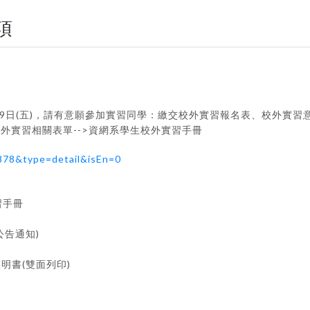
項
4月29日(五)，請有意願參加實習同學：繳交校外實習報名表、校外
>校外實習相關表單-->資網系學生校外實習手冊
1878&type=detail&isEn=0
習手冊
公告通知)
明書(雙面列印)