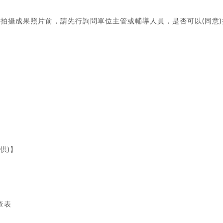
構拍攝成果照片前，請先行詢問單位主管或輔導人員，是否可以(同意)拍
供)】
查表