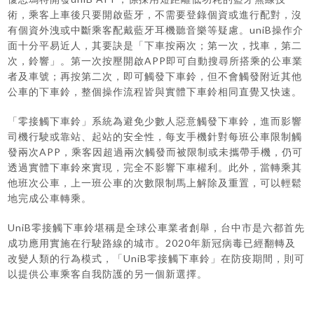
術，乘客上車後只要開啟藍牙，不需要登錄個資或進行配對，沒
有個資外洩或中斷乘客配戴藍牙耳機聽音樂等疑慮。uniB操作介
面十分平易近人，其要訣是「下車按兩次；第一次，找車，第二
次，鈴響」。第一次按壓開啟APP即可自動搜尋所搭乘的公車業
者及車號；再按第二次，即可觸發下車鈴，但不會觸發附近其他
公車的下車鈴，整個操作流程皆與實體下車鈴相同直覺又快速。
「零接觸下車鈴」系統為避免少數人惡意觸發下車鈴，進而影響
司機行駛或靠站、起站的安全性，每支手機針對每班公車限制觸
發兩次APP，乘客因超過兩次觸發而被限制或未攜帶手機，仍可
透過實體下車鈴來實現，完全不影響下車權利。此外，當轉乘其
他班次公車，上一班公車的次數限制馬上解除及重置，可以輕鬆
地完成公車轉乘。
UniB零接觸下車鈴堪稱是全球公車業者創舉，台中市是六都首先
成功應用實施在行駛路線的城市。2020年新冠病毒已經翻轉及
改變人類的行為模式，「UniB零接觸下車鈴」在防疫期間，則可
以提供公車乘客自我防護的另一個新選擇。