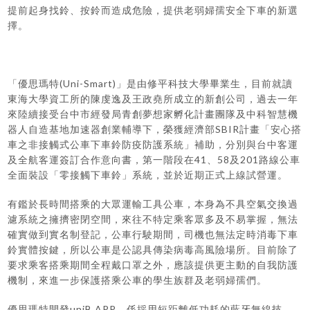
提前起身找鈴、按鈴而造成危險，提供老弱婦孺安全下車的新選
擇。
「優思瑪特(Uni-Smart)」是由修平科技大學畢業生，目前就讀
東海大學資工所的陳虔逸及王政堯所成立的新創公司，過去一年
來陸續接受台中市經發局青創夢想家孵化計畫團隊及中科智慧機
器人自造基地加速器創業輔導下，榮獲經濟部SBIR計畫「安心搭
車之非接觸式公車下車鈴防疫防護系統」補助，分別與台中客運
及全航客運簽訂合作意向書，第一階段在41、58及201路線公車
全面裝設「零接觸下車鈴」系統，並於近期正式上線試營運。
有鑑於長時間搭乘的大眾運輸工具公車，本身為不具空氣交換過
濾系統之擁擠密閉空間，來往不特定乘客眾多及不易掌握，無法
確實做到實名制登記，公車行駛期間，司機也無法定時消毒下車
鈴實體按鍵，所以公車是公認具傳染病毒高風險場所。目前除了
要求乘客搭乘期間全程戴口罩之外，應該提供更主動的自我防護
機制，來進一步保護搭乘公車的學生族群及老弱婦孺們。
優思瑪特開發uniB APP，係採用短距離低功耗的藍牙無線技