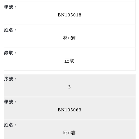
BN105018
林
○
輝
正取
3
BN105063
邱
○
睿