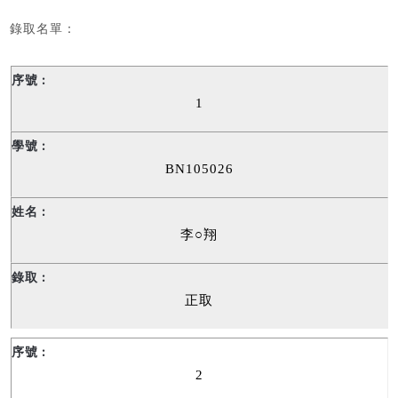
錄取名單：
1
BN105026
李
○
翔
正取
2